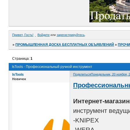
Привет, Гость!
Войдите
или
зарегистрируйтесь
.
»
ПРОМЫШЛЕННАЯ ДОСКА БЕСПЛАТНЫХ ОБЪЯВЛЕНИЙ
»
ПРОЧ
Страница:
1
IsTools - Профессиональный ручной инструмент
IsTools
Поделиться
Понедельник, 20 ноября, 2
Новичок
Профессиональны
Интернет-магазин 
инструмент ведущ
-KNIPEX
-WERA