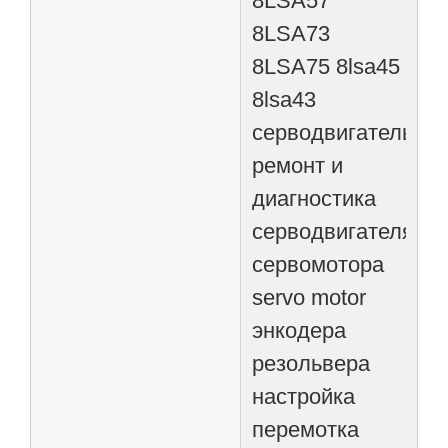
8LSA57
8LSA73
8LSA75 8lsa45
8lsa43
серводвигатель
ремонт и
диагностика
серводвигателя
сервомотора
servo motor
энкодера
резольвера
настройка
перемотка