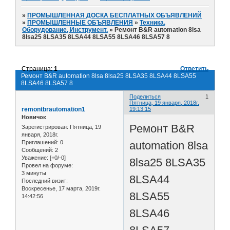
»
ПРОМЫШЛЕННАЯ ДОСКА БЕСПЛАТНЫХ ОБЪЯВЛЕНИЙ
»
ПРОМЫШЛЕННЫЕ ОБЪЯВЛЕНИЯ
»
Техника,
Оборудование, Инструмент.
»
Ремонт B&R automation 8lsa
8lsa25 8LSA35 8LSA44 8LSA55 8LSA46 8LSA57 8
Страница:
1
Ответить
Ремонт B&R automation 8lsa 8lsa25 8LSA35 8LSA44 8LSA55
8LSA46 8LSA57 8
Поделиться
1
Пятница, 19 января, 2018г.
remontbrautomation1
19:13:15
Новичок
Ремонт B&R
Зарегистрирован
: Пятница, 19
января, 2018г.
automation 8lsa
Приглашений:
0
Сообщений:
2
Уважение:
[+0/-0]
8lsa25 8LSA35
Провел на форуме:
3 минуты
8LSA44
Последний визит:
Воскресенье, 17 марта, 2019г.
8LSA55
14:42:56
8LSA46