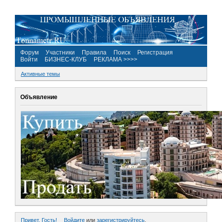
Форум
Участники
Правила
Поиск
Регистрация
Войти
БИЗНЕС-КЛУБ
РЕКЛАМА >>>>
Активные темы
Объявление
Привет, Гость!
Войдите
или
зарегистрируйтесь
.