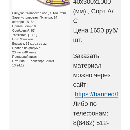
40х300х1000
(мм) , Сорт А/
Откуда:
Самарская обл., г. Тольятти
Зарегистрирован
: Пятница, 14
С
октября, 2016г.
Приглашений:
0
Цена 1650 руб/
Сообщений:
97
Уважение:
[+0/-0]
шт.
Пол:
Мужской
Возраст:
33
[1993-02-22]
Провел на форуме:
23 часа 48 минут
Заказать
Последний визит:
Пятница, 21 сентября, 2018г.
материал
13:24:12
можно через
сайт:
https://banned/D3x
Либо по
телефонам:
8(8482) 512-