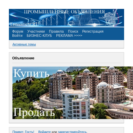
Форум
Участники
Правила
Поиск
Регистрация
Войти
БИЗНЕС-КЛУБ
РЕКЛАМА >>>>
Активные темы
Объявление
Привет, Гость!
Войдите
или
зарегистрируйтесь
.