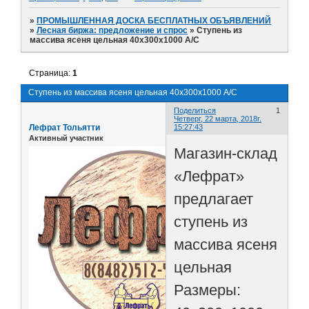
»
ПРОМЫШЛЕННАЯ ДОСКА БЕСПЛАТНЫХ ОБЪЯВЛЕНИЙ
»
Лесная биржа: предложение и спрос
»
Ступень из
массива ясеня цельная 40х300х1000 А/С
Страница:
1
Ступень из массива ясеня цельная 40х300х1000 А/С
Поделиться
1
Четверг, 22 марта, 2018г.
Лефрат Тольятти
15:27:43
Активный участник
Магазин-склад
«Лефрат»
предлагает
ступень из
массива ясеня
цельная
Размеры: