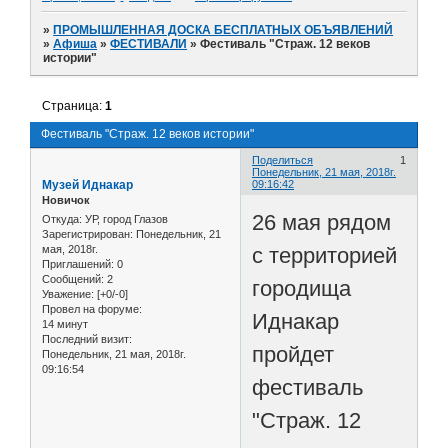
»
ПРОМЫШЛЕННАЯ ДОСКА БЕСПЛАТНЫХ ОБЪЯВЛЕНИЙ
»
Афиша
»
ФЕСТИВАЛИ
»
Фестиваль "Страж. 12 веков
истории"
Страница:
1
Фестиваль "Страж. 12 веков истории"
Поделиться
1
Понедельник, 21 мая, 2018г.
Музей Иднакар
09:16:42
Новичок
26 мая рядом
Откуда:
УР, город Глазов
Зарегистрирован
: Понедельник, 21
с территорией
мая, 2018г.
Приглашений:
0
Сообщений:
2
городища
Уважение:
[+0/-0]
Провел на форуме:
Иднакар
14 минут
Последний визит:
пройдет
Понедельник, 21 мая, 2018г.
09:16:54
фестиваль
"Страж. 12