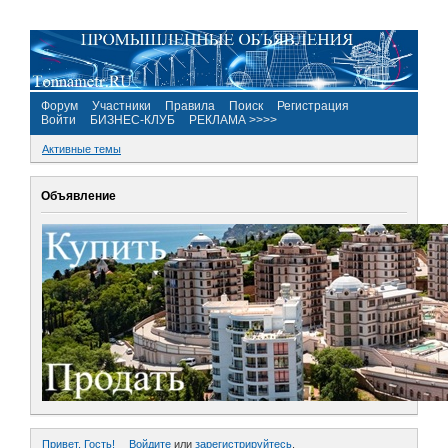
Форум
Участники
Правила
Поиск
Регистрация
Войти
БИЗНЕС-КЛУБ
РЕКЛАМА >>>>
Активные темы
Объявление
Привет, Гость!
Войдите
или
зарегистрируйтесь
.