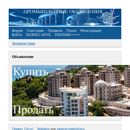
Форум
Участники
Правила
Поиск
Регистрация
Войти
БИЗНЕС-КЛУБ
РЕКЛАМА >>>>
Активные темы
Объявление
Привет, Гость!
Войдите
или
зарегистрируйтесь
.