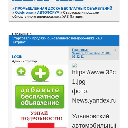
»
ПРОМЫШЛЕННАЯ ДОСКА БЕСПЛАТНЫХ ОБЪЯВЛЕНИЙ
»
Оффтопик
»
АВТОФОРУМ
»
Стартовали продажи
обновленного внедорожника УАЗ Патриот.
Страница:
1
Стартовали продажи обновленного внедорожника УАЗ
Патриот.
Поделиться
1
Четверг, 11 октября, 2018г.
LOGIK
01:32:11
Администратор
фото:
News.yandex.ru
Ульяновский
автомобильный