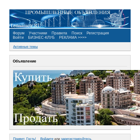
Форум
Участники
Правила
Поиск
Регистрация
Войти
БИЗНЕС-КЛУБ
РЕКЛАМА >>>>
Активные темы
Объявление
Привет, Гость!
Войдите
или
зарегистрируйтесь
.