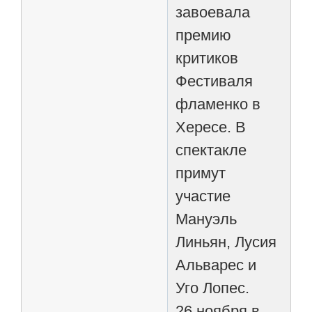
завоевала
премию
критиков
Фестиваля
фламенко в
Хересе. В
спектакле
примут
участие
Мануэль
Линьян, Лусия
Альварес и
Уго Лопес.
26 ноября в