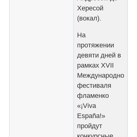
Хересой
(вокал).
На
протяжении
девяти дней в
рамках XVII
Международного
фестиваля
фламенко
«¡Viva
España!»
пройдут
конкурсные