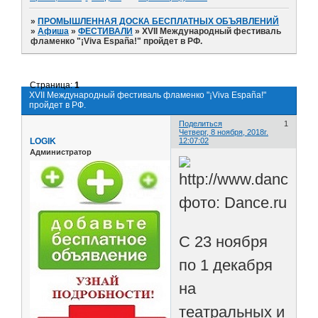
»
ПРОМЫШЛЕННАЯ ДОСКА БЕСПЛАТНЫХ ОБЪЯВЛЕНИЙ
»
Афиша
»
ФЕСТИВАЛИ
»
XVII Международный фестиваль
фламенко "¡Viva España!" пройдет в РФ.
Страница:
1
XVII Международный фестиваль фламенко "¡Viva España!"
пройдет в РФ.
Поделиться
1
Четверг, 8 ноября, 2018г.
LOGIK
12:07:02
Администратор
фото: Dance.ru
С 23 ноября
по 1 декабря
на
театральных и