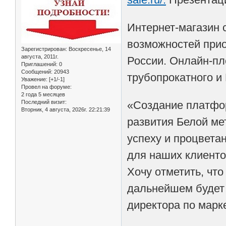
Интернет-магазин 
возможностей прио
Зарегистрирован
: Воскресенье, 14
августа, 2011г.
России. Онлайн-п
Приглашений:
0
Сообщений:
20943
трубопрокатного и
Уважение:
[+1/-1]
Провел на форуме:
2 года 5 месяцев
Последний визит:
«Создание платфор
Вторник, 4 августа, 2026г. 22:21:39
развития Белой ме
успеху и процвета
для наших клиенто
Хочу отметить, чт
дальнейшем будет 
директора по марк