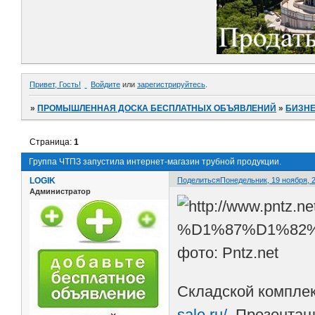
Привет, Гость!
Войдите
или
зарегистрируйтесь
.
»
ПРОМЫШЛЕННАЯ ДОСКА БЕСПЛАТНЫХ ОБЪЯВЛЕНИЙ
»
БИЗНЕ
Страница:
1
Группа ЧТПЗ запустила интернет-магазин трубной продукции.
LOGIK
Поделиться
Понедельник, 19 ноября, 2
Администратор
фото: Pntz.net
Складской комплек
sale.ru/.
Презентаци