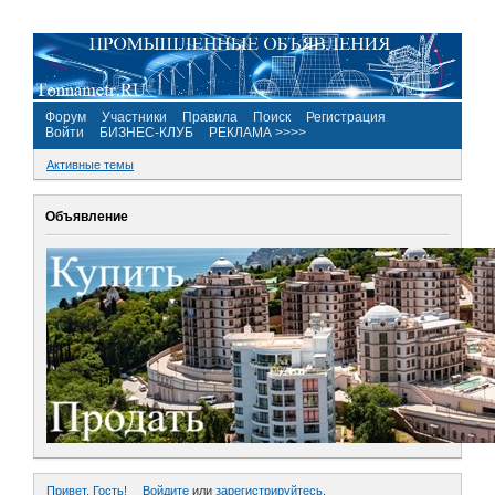
Форум
Участники
Правила
Поиск
Регистрация
Войти
БИЗНЕС-КЛУБ
РЕКЛАМА >>>>
Активные темы
Объявление
Привет, Гость!
Войдите
или
зарегистрируйтесь
.