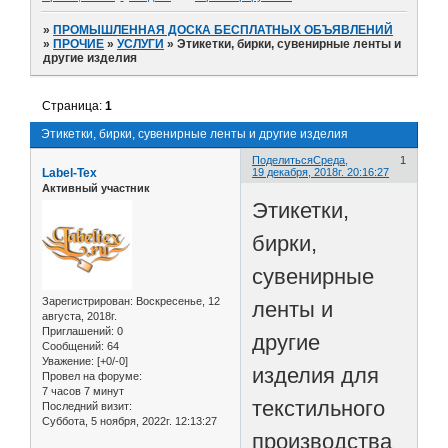
»
ПРОМЫШЛЕННАЯ ДОСКА БЕСПЛАТНЫХ ОБЪЯВЛЕНИЙ
»
ПРОЧИЕ
»
УСЛУГИ
»
Этикетки, бирки, сувенирные ленты и
другие изделия
Страница:
1
Этикетки, бирки, сувенирные ленты и другие изделия
Поделиться
Среда,
1
Label-Tex
19 декабря, 2018г. 20:16:27
Активный участник
Этикетки,
бирки,
сувенирные
Зарегистрирован
: Воскресенье, 12
ленты и
августа, 2018г.
Приглашений:
0
другие
Сообщений:
64
Уважение:
[+0/-0]
изделия для
Провел на форуме:
7 часов 7 минут
текстильного
Последний визит:
Суббота, 5 ноября, 2022г. 12:13:27
производства