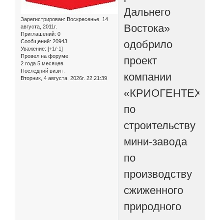
Дальнего
Зарегистрирован
: Воскресенье, 14
Востока»
августа, 2011г.
Приглашений:
0
одобрило
Сообщений:
20943
Уважение:
[+1/-1]
Провел на форуме:
проект
2 года 5 месяцев
Последний визит:
компании
Вторник, 4 августа, 2026г. 22:21:39
«КРИОГЕНТЕХ»
по
строительству
мини-завода
по
производству
сжиженного
природного