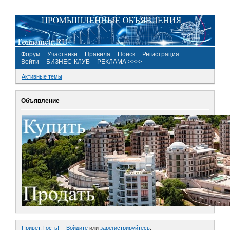
Форум
Участники
Правила
Поиск
Регистрация
Войти
БИЗНЕС-КЛУБ
РЕКЛАМА >>>>
Активные темы
Объявление
Привет, Гость!
Войдите
или
зарегистрируйтесь
.