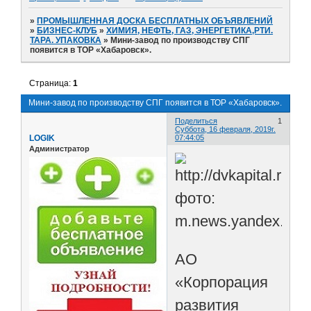
»
ПРОМЫШЛЕННАЯ ДОСКА БЕСПЛАТНЫХ ОБЪЯВЛЕНИЙ
»
БИЗНЕС-КЛУБ
»
ХИМИЯ, НЕФТЬ, ГАЗ, ЭНЕРГЕТИКА,РТИ.
ТАРА. УПАКОВКА
»
Мини-завод по производству СПГ
появится в ТОР «Хабаровск».
Страница:
1
Мини-завод по производству СПГ появится в ТОР «Хабаровск».
Поделиться
1
Суббота, 16 февраля, 2019г.
LOGIK
07:44:05
Администратор
фото:
m.news.yandex.by
АО
«Корпорация
развития