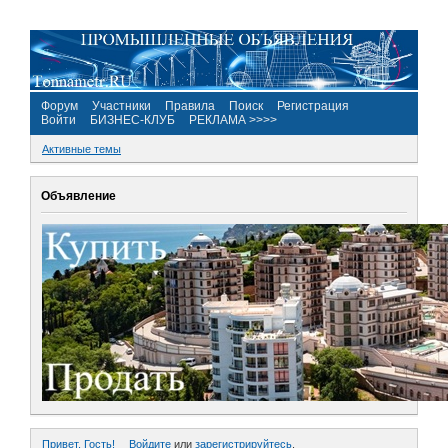
Форум
Участники
Правила
Поиск
Регистрация
Войти
БИЗНЕС-КЛУБ
РЕКЛАМА >>>>
Активные темы
Объявление
Привет, Гость!
Войдите
или
зарегистрируйтесь
.