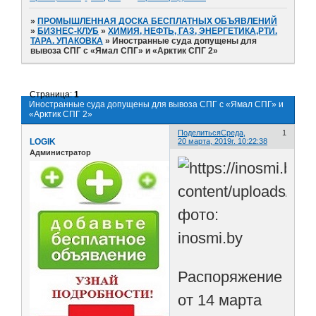
»
ПРОМЫШЛЕННАЯ ДОСКА БЕСПЛАТНЫХ ОБЪЯВЛЕНИЙ
»
БИЗНЕС-КЛУБ
»
ХИМИЯ, НЕФТЬ, ГАЗ, ЭНЕРГЕТИКА,РТИ.
ТАРА. УПАКОВКА
»
Иностранные суда допущены для
вывоза СПГ с «Ямал СПГ» и «Арктик СПГ 2»
Страница:
1
Иностранные суда допущены для вывоза СПГ с «Ямал СПГ» и
«Арктик СПГ 2»
Поделиться
Среда,
1
LOGIK
20 марта, 2019г. 10:22:38
Администратор
фото:
inosmi.by
Распоряжение
от 14 марта