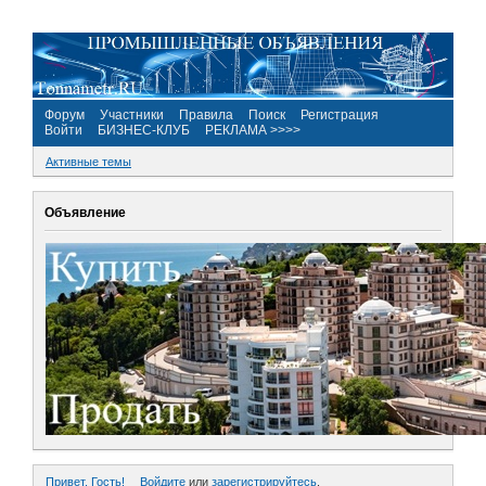
Форум
Участники
Правила
Поиск
Регистрация
Войти
БИЗНЕС-КЛУБ
РЕКЛАМА >>>>
Активные темы
Объявление
Привет, Гость!
Войдите
или
зарегистрируйтесь
.