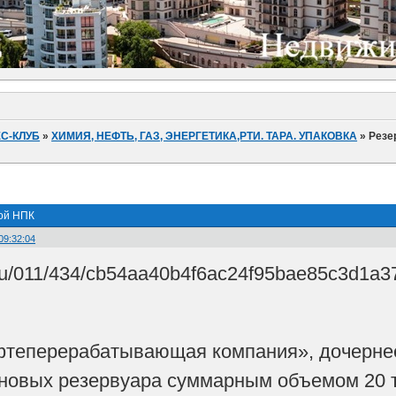
С-КЛУБ
»
ХИМИЯ, НЕФТЬ, ГАЗ, ЭНЕРГЕТИКА,РТИ. ТАРА. УПАКОВКА
»
Резе
кой НПК
09:32:04
фтеперерабатывающая компания», дочернее
новых резервуара суммарным объемом 20 