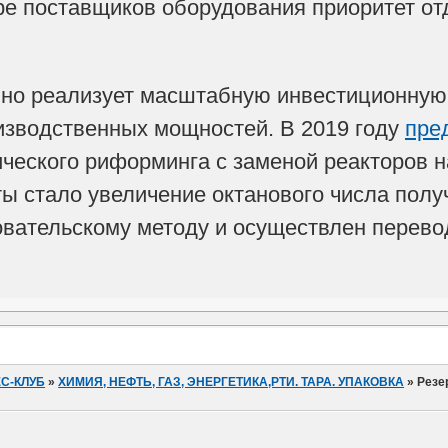
е поставщиков оборудования приоритет от
но реализует масштабную инвестиционную
изводственных мощностей. В 2019 году
пре
ического риформинга с заменой реакторов 
ы стало увеличение октанового числа полу
овательскому методу и осуществлен перево
С-КЛУБ
»
ХИМИЯ, НЕФТЬ, ГАЗ, ЭНЕРГЕТИКА,РТИ. ТАРА. УПАКОВКА
»
Резе