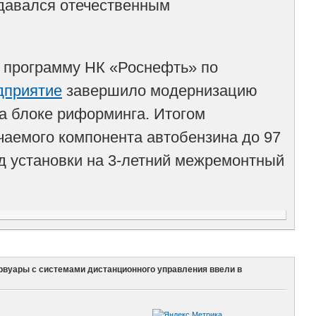
давался отечественным
 программу НК «Роснефть» по
дприятие
завершило модернизацию
на блоке риформинга. Итогом
чаемого компонента автобензина до 97
д установки на 3-летний межремонтный
рвуары с системами дистанционного управления ввели в