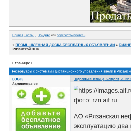
Привет, Гость!
Войдите
или
зарегистрируйтесь
.
»
ПРОМЫШЛЕННАЯ ДОСКА БЕСПЛАТНЫХ ОБЪЯВЛЕНИЙ
»
БИЗНЕ
Рязанской НПК
Страница:
1
Резервуары с системами дистанционного управления ввели в Рязанс
LOGIK
Поделиться
Пятница, 5 апреля, 2019г. 
Администратор
фото: rzn.aif.ru
АО «Рязанская не
эксплуатацию два 