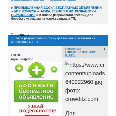
»
ПРОМЫШЛЕННАЯ ДОСКА БЕСПЛАТНЫХ ОБЪЯВЛЕНИЙ
»
БИЗНЕС-КЛУБ
»
НАУКА. ТЕХНОЛОГИИ. РАЗРАБОТКИ.
ОБРАЗОВАНИЕ
»
В Швабе разработали систему для
борьбы с утечками на магистральных ТП.
Страница:
1
В Швабе разработали систему для борьбы с утечками на
магистральных ТП.
Поделиться
1
Пятница, 17 мая, 2019г.
LOGIK
09:51:42
Администратор
фото:
crowditz.com
Для