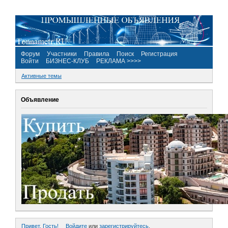
Форум
Участники
Правила
Поиск
Регистрация
Войти
БИЗНЕС-КЛУБ
РЕКЛАМА >>>>
Активные темы
Объявление
Привет, Гость!
Войдите
или
зарегистрируйтесь
.