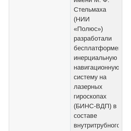
Стельмаха
(НИИ
«Полюс»)
разработали
бесплатформенну
инерциальную
навигационную
систему на
лазерных
гироскопах
(БИНС-ВДП) в
составе
внутритрубного