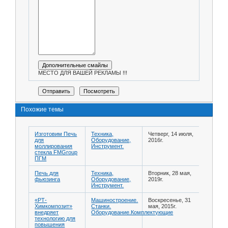
МЕСТО ДЛЯ ВАШЕЙ РЕКЛАМЫ !!!
Похожие темы
Изготовим Печь
Техника,
Четверг, 14 июля,
для
Оборудование,
2016г.
моллирования
Инструмент.
стекла FMGroup
ПГМ
Печь для
Техника,
Вторник, 28 мая,
фьюзинга
Оборудование,
2019г.
Инструмент.
«РТ-
Машиностроение.
Воскресенье, 31
Химкомпозит»
Станки.
мая, 2015г.
внедряет
Оборудование.Комплектующие
технологию для
повышения