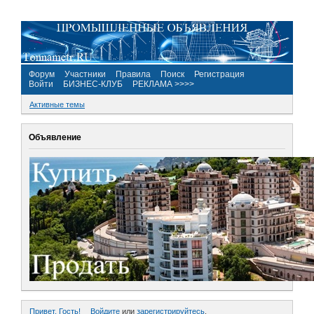
Форум
Участники
Правила
Поиск
Регистрация
Войти
БИЗНЕС-КЛУБ
РЕКЛАМА >>>>
Активные темы
Объявление
Привет, Гость!
Войдите
или
зарегистрируйтесь
.