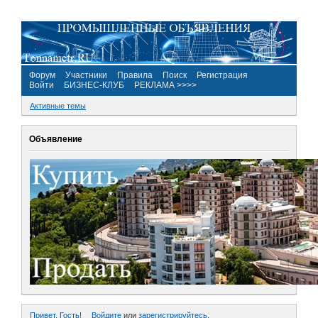
Форум
Участники
Правила
Поиск
Регистрация
Войти
БИЗНЕС-КЛУБ
РЕКЛАМА >>>>
Активные темы
Объявление
Привет, Гость!
Войдите
или
зарегистрируйтесь
.