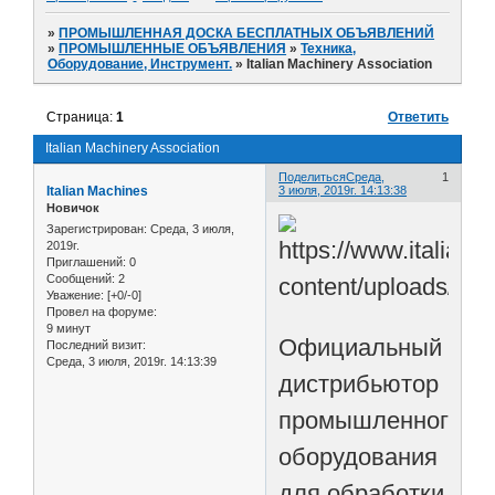
»
ПРОМЫШЛЕННАЯ ДОСКА БЕСПЛАТНЫХ ОБЪЯВЛЕНИЙ
»
ПРОМЫШЛЕННЫЕ ОБЪЯВЛЕНИЯ
»
Техника,
Оборудование, Инструмент.
»
Italian Machinery Association
Страница:
1
Ответить
Italian Machinery Association
Поделиться
Среда,
1
Italian Machines
3 июля, 2019г. 14:13:38
Новичок
Зарегистрирован
: Среда, 3 июля,
2019г.
Приглашений:
0
Сообщений:
2
Уважение:
[+0/-0]
Провел на форуме:
9 минут
Официальный
Последний визит:
Среда, 3 июля, 2019г. 14:13:39
дистрибьютор
промышленного
оборудования
для обработки