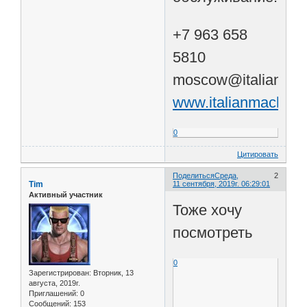
+7 963 658
5810
moscow@italianmac
www.italianmachine
0
Цитировать
Поделиться
Среда,
2
Tim
11 сентября, 2019г. 06:29:01
Активный участник
Тоже хочу
посмотреть
0
Зарегистрирован
: Вторник, 13
августа, 2019г.
Приглашений:
0
Сообщений:
153