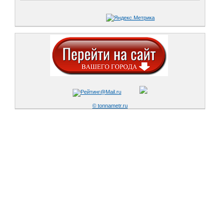
© tonnametr.ru