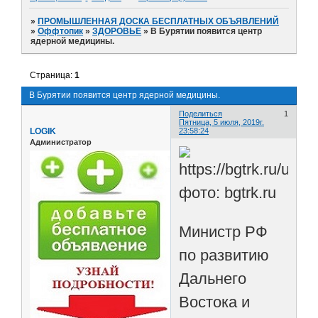
»
ПРОМЫШЛЕННАЯ ДОСКА БЕСПЛАТНЫХ ОБЪЯВЛЕНИЙ
»
Оффтопик
»
ЗДОРОВЬЕ
»
В Бурятии появится центр
ядерной медицины.
Страница:
1
В Бурятии появится центр ядерной медицины.
Поделиться
1
Пятница, 5 июля, 2019г.
LOGIK
23:58:24
Администратор
фото: bgtrk.ru
Министр РФ
по развитию
Дальнего
Востока и