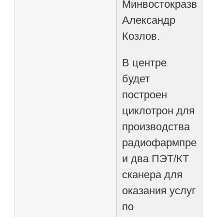
Минвостокразвити
Александр
Козлов.
В центре
будет
построен
циклотрон для
производства
радиофармпрепар
и два ПЭТ/КТ
сканера для
оказания услуг
по