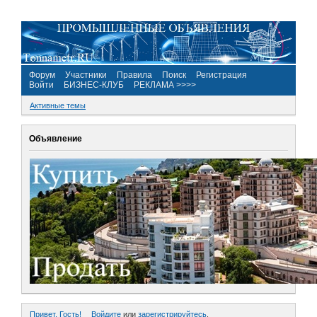
Форум
Участники
Правила
Поиск
Регистрация
Войти
БИЗНЕС-КЛУБ
РЕКЛАМА >>>>
Активные темы
Объявление
Привет, Гость!
Войдите
или
зарегистрируйтесь
.