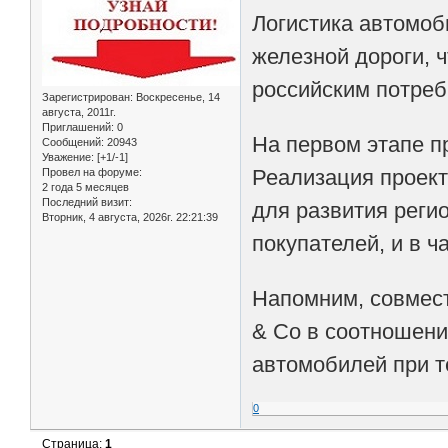
Логистика автомоб
железной дороги, 
российским потреб
Зарегистрирован
: Воскресенье, 14
августа, 2011г.
Приглашений:
0
На первом этапе п
Сообщений:
20943
Уважение:
[+1/-1]
Реализация проект
Провел на форуме:
2 года 5 месяцев
Последний визит:
для развития реги
Вторник, 4 августа, 2026г. 22:21:39
покупателей, и в ч
Напомним, совмест
& Co в соотношени
автомобилей при т
0
Страница:
1