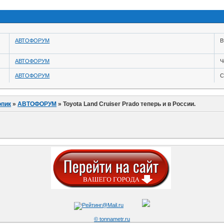
АВТОФОРУМ
В
АВТОФОРУМ
Ч
АВТОФОРУМ
С
пик
»
АВТОФОРУМ
»
Toyota Land Cruiser Prado теперь и в России.
© tonnametr.ru