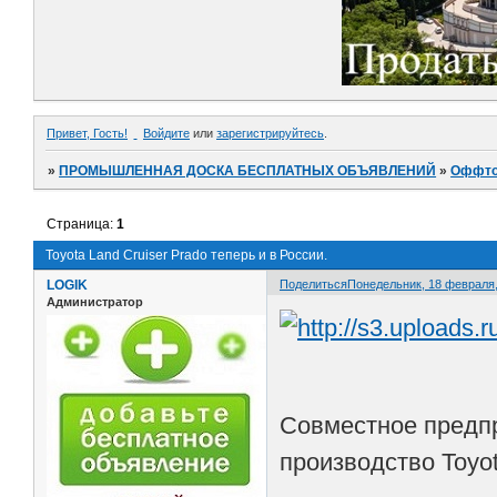
Привет, Гость!
Войдите
или
зарегистрируйтесь
.
»
ПРОМЫШЛЕННАЯ ДОСКА БЕСПЛАТНЫХ ОБЪЯВЛЕНИЙ
»
Оффто
Страница:
1
Toyota Land Cruiser Prado теперь и в России.
LOGIK
Поделиться
Понедельник, 18 февраля, 
Администратор
Совместное предпр
производство Toyot