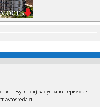
1
ерс – Буссан») запустило серийное
 avtosreda.ru.