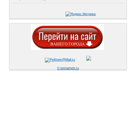
© tonnametr.ru