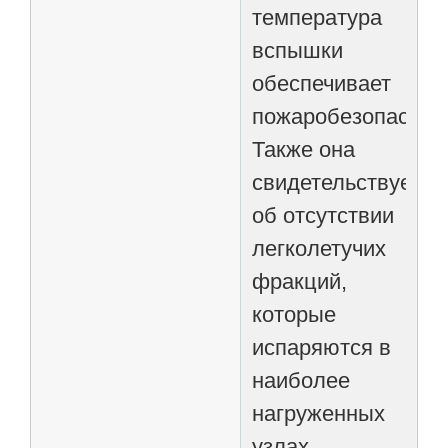
температура
вспышки
обеспечивает
пожаробезопасност
Также она
свидетельствует
об отсутствии
легколетучих
фракций,
которые
испаряются в
наиболее
нагруженных
узлах