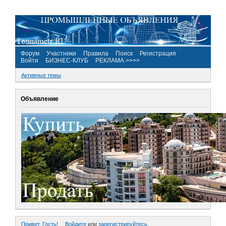
Форум
Участники
Правила
Поиск
Регистрация
Войти
БИЗНЕС-КЛУБ
РЕКЛАМА >>>>
Активные темы
Объявление
Привет, Гость!
Войдите
или
зарегистрируйтесь
.