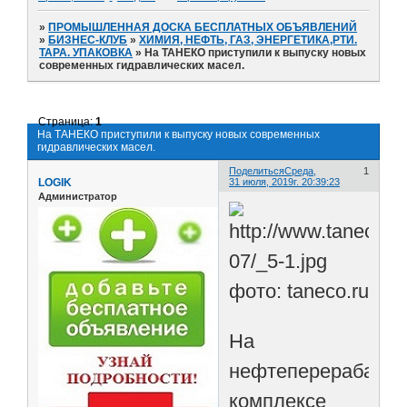
»
ПРОМЫШЛЕННАЯ ДОСКА БЕСПЛАТНЫХ ОБЪЯВЛЕНИЙ
»
БИЗНЕС-КЛУБ
»
ХИМИЯ, НЕФТЬ, ГАЗ, ЭНЕРГЕТИКА,РТИ.
ТАРА. УПАКОВКА
»
На ТАНЕКО приступили к выпуску новых
современных гидравлических масел.
Страница:
1
На ТАНЕКО приступили к выпуску новых современных
гидравлических масел.
Поделиться
Среда,
1
LOGIK
31 июля, 2019г. 20:39:23
Администратор
фото: taneco.ru
На
нефтеперерабаты
комплексе