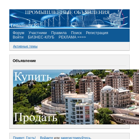
Форум
Участники
Правила
Поиск
Регистрация
Войти
БИЗНЕС-КЛУБ
РЕКЛАМА >>>>
Активные темы
Объявление
Привет, Гость!
Войдите
или
зарегистрируйтесь
.