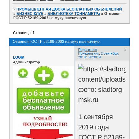
»
ПРОМЫШЛЕННАЯ ДОСКА БЕСПЛАТНЫХ ОБЪЯВЛЕНИЙ
»
БИЗНЕС-КЛУБ
»
БИБЛИОТЕКА ТОННАМЕТРа
»
Отменен
ГОСТ Р 52189-2003 на муку пшеничную.
Страница:
1
Отменен ГОСТ Р 52189-2003 на муку пшеничную.
Поделиться
1
Понедельник, 2 сентября,
LOGIK
2019г. 20:38:51
Администратор
фото: sladtorg-
msk.ru
1 сентября
2019 года
ГОСТ Р 52189-