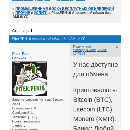
»
ПРОМЫШЛЕННАЯ ДОСКА БЕСПЛАТНЫХ ОБЪЯВЛЕНИЙ
»
ПРОЧИЕ
»
УСЛУГИ
»
Piter.PEN16 Анонимный обмен без
AML/KYC
Страница:
1
Piter.PEN16 Анонимный обмен без AML/KYC
Поделиться
1
Четверг, 9 июля, 2020г.
Piter_Pen
13:45:31
Новичок
У нас доступно
для обмена:
Криптовалюты:
Bitcoin (BTC),
Зарегистрирован
: Четверг, 9 июля,
2020г.
Litecoin (LTC),
Приглашений:
0
Сообщений:
1
Monero (XMR).
Уважение:
[+0/-0]
Провел на форуме:
1 минуту
Банки: Любой