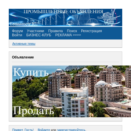
Форум
Участники
Правила
Поиск
Регистрация
Войти
БИЗНЕС-КЛУБ
РЕКЛАМА >>>>
Активные темы
Объявление
Привет, Гость!
Войдите
или
зарегистрируйтесь
.