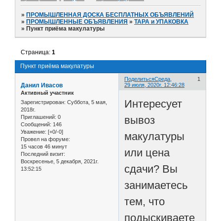
»
ПРОМЫШЛЕННАЯ ДОСКА БЕСПЛАТНЫХ ОБЪЯВЛЕНИЙ
»
ПРОМЫШЛЕННЫЕ ОБЪЯВЛЕНИЯ
»
ТАРА и УПАКОВКА
»
Пункт приёма макулатуры
Страница:
1
Пункт приёма макулатуры
Поделиться
Среда,
1
Данил Ивасов
29 июля, 2020г. 12:46:28
Активный участник
Интересует
Зарегистрирован
: Суббота, 5 мая,
2018г.
вывоз
Приглашений:
0
Сообщений:
146
Уважение:
[+0/-0]
макулатуры
Провел на форуме:
15 часов 46 минут
или цена
Последний визит:
Воскресенье, 5 декабря, 2021г.
сдачи? Вы
13:52:15
занимаетесь
тем, что
подыскиваете