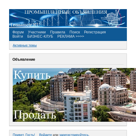
Форум
Участники
Правила
Поиск
Регистрация
Войти
БИЗНЕС-КЛУБ
РЕКЛАМА >>>>
Активные темы
Объявление
Привет, Гость!
Войдите
или
зарегистрируйтесь
.