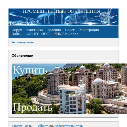
Форум
Участники
Правила
Поиск
Регистрация
Войти
БИЗНЕС-КЛУБ
РЕКЛАМА >>>>
Активные темы
Объявление
Привет, Гость!
Войдите
или
зарегистрируйтесь
.