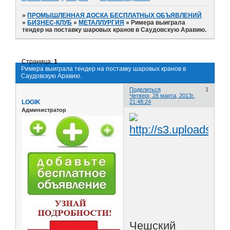
»
ПРОМЫШЛЕННАЯ ДОСКА БЕСПЛАТНЫХ ОБЪЯВЛЕНИЙ
»
БИЗНЕС-КЛУБ
»
МЕТАЛЛУРГИЯ
»
Римера выиграла
тендер на поставку шаровых кранов в Саудовскую Аравию.
Страница:
1
Римера выиграла тендер на поставку шаровых кранов в
Саудовскую Аравию.
Поделиться
1
Четверг, 28 марта, 2013г.
LOGIK
21:48:24
Администратор
Чешский