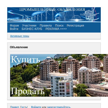
Форум
Участники
Правила
Поиск
Регистрация
Войти
БИЗНЕС-КЛУБ
РЕКЛАМА >>>>
Активные темы
Объявление
Привет, Гость!
Войдите
или
зарегистрируйтесь
.