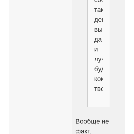
так
дешевле
выйдет,
да
и
лучше
будет
компьютер
твой
Вообще не
факт.