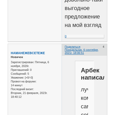
выгодное
предложение
на мой взгляд
0
Поделиться
4
Понедельник, 6 сентября,
НАМАНЕЖЕВСЕТЕЖЕ
2021г. 18:06:51
Новичок
Зарегистрирован
: Пятница, 6
ноября, 2020г.
Арбек
Приглашений:
0
Сообщений:
5
написал(а)
Уважение:
[+0/-0]
Провел на форуме:
14 минут
лучше
Последний визит:
Вторник, 21 февраля, 2023г.
компьютер
18:40:12
самому
собрать,