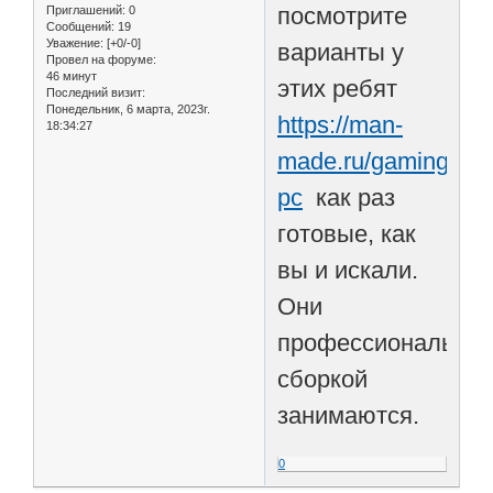
посмотрите
Приглашений:
0
Сообщений:
19
Уважение:
[+0/-0]
варианты у
Провел на форуме:
46 минут
этих ребят
Последний визит:
Понедельник, 6 марта, 2023г.
https://man-
18:34:27
made.ru/gaming-
pc
как раз
готовые, как
вы и искали.
Они
профессионально
сборкой
занимаются.
0