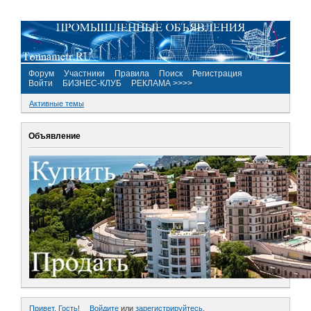
Форум
Участники
Правила
Поиск
Регистрация
Войти
БИЗНЕС-КЛУБ
РЕКЛАМА >>>>
Активные темы
Объявление
Привет, Гость!
Войдите
или
зарегистрируйтесь
.