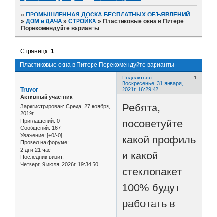
»
ПРОМЫШЛЕННАЯ ДОСКА БЕСПЛАТНЫХ ОБЪЯВЛЕНИЙ
»
ДОМ и ДАЧА
»
СТРОЙКА
»
Пластиковые окна в Питере
Порекомендуйте варианты
Страница:
1
Пластиковые окна в Питере Порекомендуйте варианты
Поделиться
1
Воскресенье, 31 января,
Truvor
2021г. 16:29:42
Активный участник
Ребята,
Зарегистрирован
: Среда, 27 ноября,
2019г.
посоветуйте
Приглашений:
0
Сообщений:
167
Уважение:
[+0/-0]
какой профиль
Провел на форуме:
2 дня 21 час
и какой
Последний визит:
Четверг, 9 июля, 2026г. 19:34:50
стеклопакет
100% будут
работать в