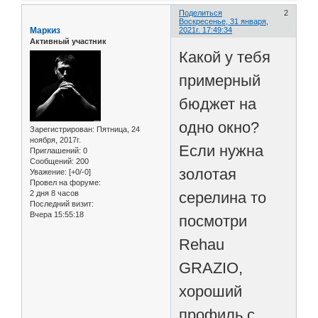
Поделиться
2
Воскресенье, 31 января,
Маркиз
2021г. 17:49:34
Активный участник
Какой у тебя
примерный
бюджет на
одно окно?
Зарегистрирован
: Пятница, 24
ноября, 2017г.
Если нужна
Приглашений:
0
Сообщений:
200
золотая
Уважение:
[+0/-0]
Провел на форуме:
2 дня 8 часов
серелина то
Последний визит:
Вчера 15:55:18
посмотри
Rehau
GRAZIO,
хороший
профиль с