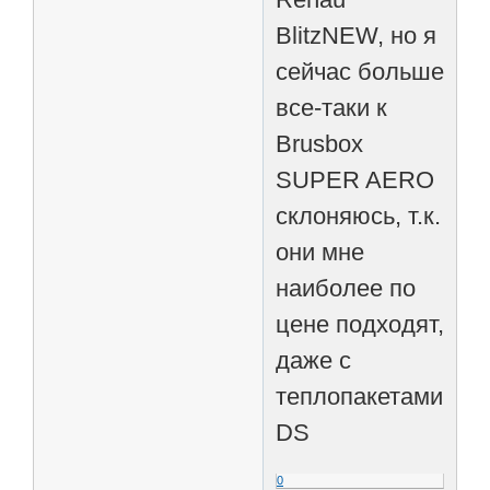
BlitzNEW, но я
сейчас больше
все-таки к
Brusbox
SUPER AERO
склоняюсь, т.к.
они мне
наиболее по
цене подходят,
даже с
теплопакетами
DS
0