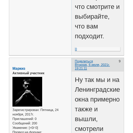
что смотрите и
выбирайте,
что вам
подходит.
0
Поделиться
9
Вторник, 6 июля, 2021г.
Маркиз
19:21:11
Активный участник
Ну так мы и на
Ленинградские
окна примерно
также и
Зарегистрирован
: Пятница, 24
ноября, 2017г.
вышли,
Приглашений:
0
Сообщений:
200
смотрели
Уважение:
[+0/-0]
Провел на форуме: