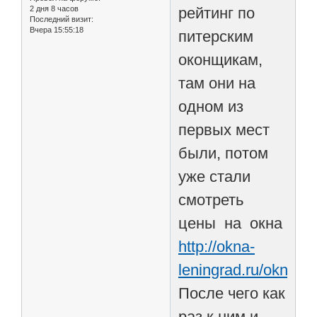
2 дня 8 часов
рейтинг по
Последний визит:
Вчера 15:55:18
питерским
оконщикам,
там они на
одном из
первых мест
были, потом
уже стали
смотреть
цены на окна
http://okna-
leningrad.ru/okna/
После чего как
раз к ним и