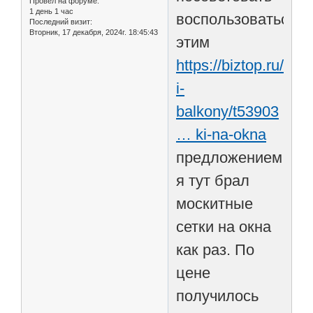
Провел на форуме:
1 день 1 час
воспользоваться
Последний визит:
Вторник, 17 декабря, 2024г. 18:45:43
этим
https://biztop.ru/okn
i-
balkony/t53903
… ki-na-okna
предложением,
я тут брал
москитные
сетки на окна
как раз. По
цене
получилось