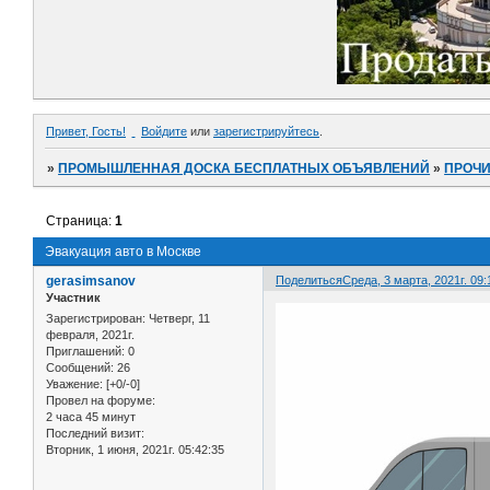
Привет, Гость!
Войдите
или
зарегистрируйтесь
.
»
ПРОМЫШЛЕННАЯ ДОСКА БЕСПЛАТНЫХ ОБЪЯВЛЕНИЙ
»
ПРОЧ
Страница:
1
Эвакуация авто в Москве
gerasimsanov
Поделиться
Среда, 3 марта, 2021г. 09:
Участник
Зарегистрирован
: Четверг, 11
февраля, 2021г.
Приглашений:
0
Сообщений:
26
Уважение:
[+0/-0]
Провел на форуме:
2 часа 45 минут
Последний визит:
Вторник, 1 июня, 2021г. 05:42:35