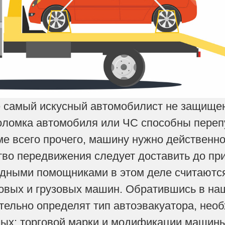
е самый искусный автомобилист не защищен
ломка автомобиля или ЧС способны перепу
ме всего прочего, машину нужно действенно 
тво передвижения следует доставить до пр
дными помощниками в этом деле считаютс
ковых и грузовых машин. Обратившись в н
тельно определят тип автоэвакуатора, необ
ых: торговой марки и модификации машины