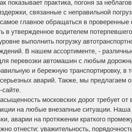
ак показывает практика, погоня за неблаго
издержки, связанные с неправильной погру
го, самое главное обращаться в проверенные
ь в утвержденное водителем потерпевшего 
уровне выполнить погрузку автотранспортно
дений. В нашем ассортименте, - различны
для перевозки автомашин с любым дорожн
авильную и бережную транспортировку, в т
серьезных аварий. Также, мы предлагаем 
-сайте.
асыщенность московских дорог требует от
кции на любые внезапные ситуации. Наша 
ки, аварии на протяжении краткого промеж
но отнести: уважительность, порядочност