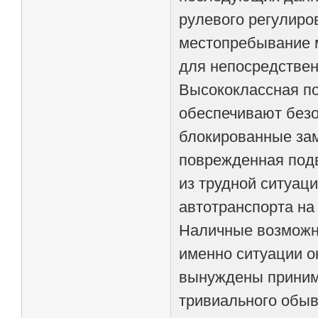
рулевого регулиро
местопребывание м
для непосредствен
Высококлассная по
обеспечивают безо
блокированные зам
поврежденная подв
из трудной ситуаци
автотранспорта на
Наличные возможно
именно ситуации о
вынуждены принима
тривиального обыв