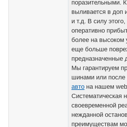
поразительными. К
выливается в доп 
и т.д. В силу это
оперативно прибыт
более на высоком 
еще больше повреж
предназначенные 
Мы гарантируем пр
шинами или после 
авто
на нашем web
Систематическая н
своевременной реа
нежданной останов
преимуществам мож