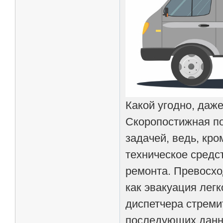
Какой угодно, даж
Скоропостижная по
задачей, ведь, кро
техническое средс
ремонта. Превосхо
как эвакуация лег
диспетчера стреми
последующих данн