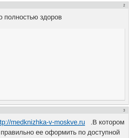
2
то полностью здоров
3
ttp://medknizhka-v-moskve.ru
.В котором
 правильно ее оформить по доступной