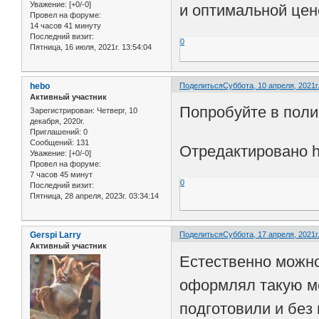
Уважение:
[+0/-0]
и оптимальной цен
Провел на форуме:
14 часов 41 минуту
Последний визит:
0
Пятница, 16 июля, 2021г. 13:54:04
hebo
Поделиться
Суббота, 10 апреля, 2021г.
Активный участник
Попробуйте в поли
Зарегистрирован
: Четверг, 10
декабря, 2020г.
Приглашений:
0
Сообщений:
131
Отредактировано he
Уважение:
[+0/-0]
Провел на форуме:
7 часов 45 минут
0
Последний визит:
Пятница, 28 апреля, 2023г. 03:34:14
Gerspi Larry
Поделиться
Суббота, 17 апреля, 2021г.
Активный участник
Естественно можно
оформлял такую м
подготовили и без