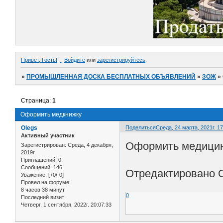
Привет, Гость!
Войдите
или
зарегистрируйтесь
.
»
ПРОМЫШЛЕННАЯ ДОСКА БЕСПЛАТНЫХ ОБЪЯВЛЕНИЙ
»
ЗОЖ
»
Страница:
1
Оформить медкнижку
Olegs
Поделиться
Среда, 24 марта, 2021г. 17
Активный участник
Оформить медицинс
Зарегистрирован
: Среда, 4 декабря,
2019г.
Приглашений:
0
Сообщений:
146
Отредактировано Ol
Уважение:
[+0/-0]
Провел на форуме:
8 часов 38 минут
0
Последний визит:
Четверг, 1 сентября, 2022г. 20:07:33