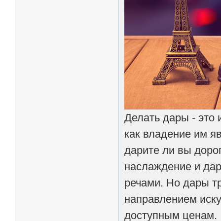
Делать дары - это 
как владение им я
дарите ли вы доро
наслаждение и дар
речами. Но дары тр
направлением иску
доступным ценам.