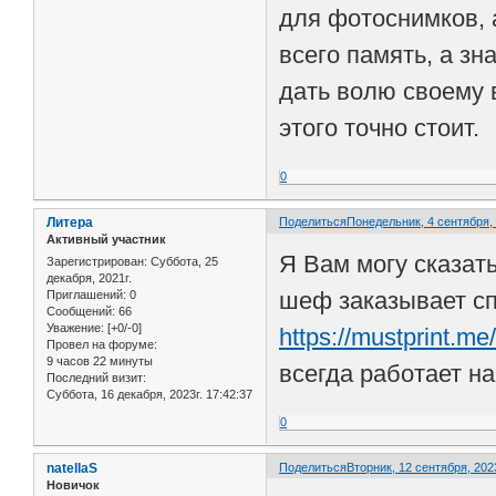
для фотоснимков, 
всего память, а зн
дать волю своему 
этого точно стоит.
0
Литера
Поделиться
Понедельник, 4 сентября, 
Активный участник
Я Вам могу сказать
Зарегистрирован
: Суббота, 25
декабря, 2021г.
шеф заказывает сп
Приглашений:
0
Сообщений:
66
Уважение:
[+0/-0]
https://mustprint.me
Провел на форуме:
9 часов 22 минуты
всегда работает на
Последний визит:
Суббота, 16 декабря, 2023г. 17:42:37
0
natellaS
Поделиться
Вторник, 12 сентября, 2023
Новичок