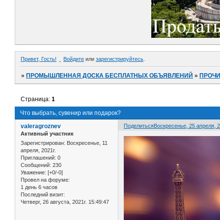
Привет, Гость!
Войдите
или
зарегистрируйтесь
.
»
ПРОМЫШЛЕННАЯ ДОСКА БЕСПЛАТНЫХ ОБЪЯВЛЕНИЙ
»
ПРОЧ
Страница:
1
Что выбрать, сувенир или подарок?
valeragroznev
Поделиться
Воскресенье, 25 апреля, 2
Активный участник
Зарегистрирован
: Воскресенье, 11
апреля, 2021г.
Приглашений:
0
Сообщений:
230
Уважение:
[+0/-0]
Провел на форуме:
1 день 6 часов
Последний визит:
Четверг, 26 августа, 2021г. 15:49:47