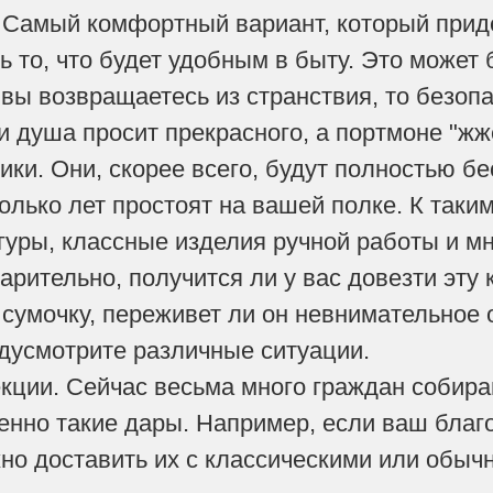
Самый комфортный вариант, который приде
 то, что будет удобным в быту. Это может 
 вы возвращаетесь из странствия, то безоп
и душа просит прекрасного, а портмоне "жж
ики. Они, скорее всего, будут полностью б
лько лет простоят на вашей полке. К таким
уры, классные изделия ручной работы и мно
рительно, получится ли у вас довезти эту 
сумочку, переживет ли он невнимательное
дусмотрите различные ситуации.
кции. Сейчас весьма много граждан собир
енно такие дары. Например, если ваш благ
жно доставить их с классическими или обы