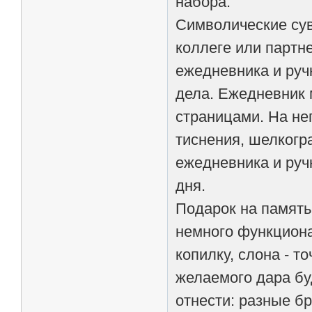
набора.
Символические сув
коллеге или партн
ежедневника и руч
дела. Ежедневник
страницами. На не
тиснения, шелкогр
ежедневника и руч
дня.
Подарок на память
немного функциона
копилку, слона - т
желаемого дара бу
отнести: разные б