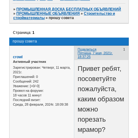
»
ПРОМЫШЛЕННАЯ ДОСКА БЕСПЛАТНЫХ ОБЪЯВЛЕНИЙ
»
ПРОМЫШЛЕННЫЕ ОБЪЯВЛЕНИЯ
»
Строительство и
стройматериалы
»
прошу совета
Страница:
1
прошу совета
Поделиться
1
Пятница, 7 мая, 2021г.
crowl
18:37:25
Активный участник
Привет ребят,
Зарегистрирован
: Четверг, 11 марта,
2021г.
посоветуйте
Приглашений:
0
Сообщений:
242
Уважение:
[+0/-0]
пожалуйста,
Провел на форуме:
18 часов 11 минут
каким образом
Последний визит:
Среда, 28 февраля, 2024г. 18:09:38
можно
порезать
мрамор?