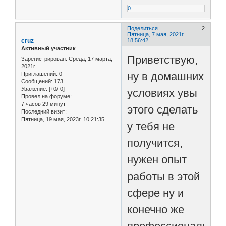
0
Поделиться
2
Пятница, 7 мая, 2021г.
cruz
18:56:42
Активный участник
Приветствую,
Зарегистрирован
: Среда, 17 марта,
2021г.
ну в домашних
Приглашений:
0
Сообщений:
173
Уважение:
[+0/-0]
условиях увы
Провел на форуме:
7 часов 29 минут
этого сделать
Последний визит:
Пятница, 19 мая, 2023г. 10:21:35
у тебя не
получится,
нужен опыт
работы в этой
сфере ну и
конечно же