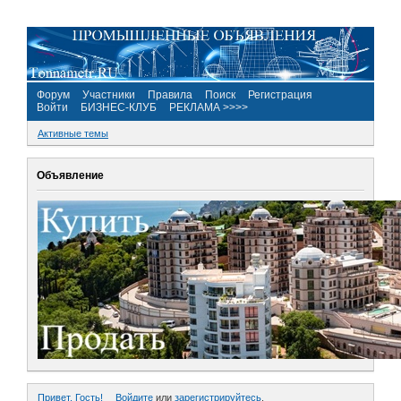
Форум
Участники
Правила
Поиск
Регистрация
Войти
БИЗНЕС-КЛУБ
РЕКЛАМА >>>>
Активные темы
Объявление
Привет, Гость!
Войдите
или
зарегистрируйтесь
.