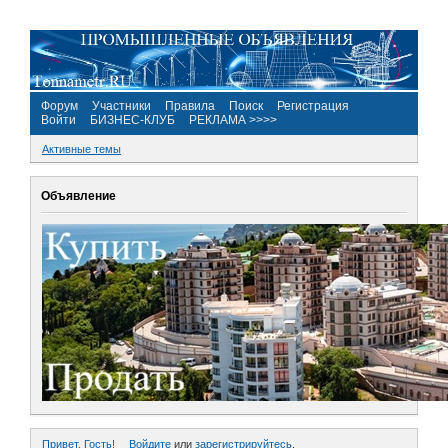
Форум
Участники
Правила
Поиск
Регистрация
Войти
БИЗНЕС-КЛУБ
РЕКЛАМА >>>>
Активные темы
Объявление
Привет, Гость!
Войдите
или
зарегистрируйтесь
.