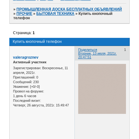
»
ПРОМЫШЛЕННАЯ ДОСКА БЕСПЛАТНЫХ ОБЪЯВЛЕНИЙ
»
ПРОЧИЕ
»
БЫТОВАЯ ТЕХНИКА
»
Купить кнопочный
телефон
Страница:
1
Купить кнопочный телефон
Поделиться
1
Вторник, 13 июля, 2021г.
valeragroznev
20:47:51
Активный участник
Зарегистрирован
: Воскресенье, 11
апреля, 2021г.
Приглашений:
0
Сообщений:
230
Уважение:
[+0/-0]
Провел на форуме:
1 день 6 часов
Последний визит:
Четверг, 26 августа, 2021г. 15:49:47