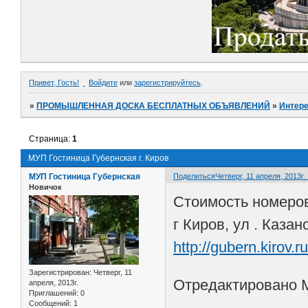
Привет, Гость!
Войдите
или
зарегистрируйтесь
.
»
ПРОМЫШЛЕННАЯ ДОСКА БЕСПЛАТНЫХ ОБЪЯВЛЕНИЙ
»
Интер
Страница:
1
МУП Гостиница Губернская г. Киров
МУП Гостиница Губернская
Поделиться
Четверг, 11 апреля, 2013г.
Новичок
Стоимость номеров 
г Киров, ул . Казан
http://gubern.kirov.ru
Зарегистрирован
: Четверг, 11
Отредактировано МУ
апреля, 2013г.
Приглашений:
0
Сообщений:
1