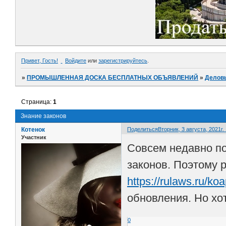
Привет, Гость!
Войдите
или
зарегистрируйтесь
.
»
ПРОМЫШЛЕННАЯ ДОСКА БЕСПЛАТНЫХ ОБЪЯВЛЕНИЙ
»
Делов
Страница:
1
Знание законов
Котенок
Поделиться
Вторник, 3 августа, 2021г.
Участник
Совсем недавно по
законов. Поэтому 
https://rulaws.ru/koa
обновления. Но хо
0