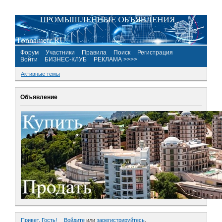
Форум
Участники
Правила
Поиск
Регистрация
Войти
БИЗНЕС-КЛУБ
РЕКЛАМА >>>>
Активные темы
Объявление
Привет, Гость!
Войдите
или
зарегистрируйтесь
.