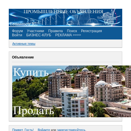
Форум
Участники
Правила
Поиск
Регистрация
Войти
БИЗНЕС-КЛУБ
РЕКЛАМА >>>>
Активные темы
Объявление
Привет, Гость!
Войдите
или
зарегистрируйтесь
.