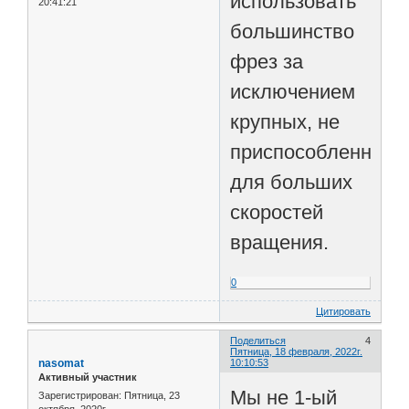
использовать
20:41:21
большинство
фрез за
исключением
крупных, не
приспособленных
для больших
скоростей
вращения.
0
Цитировать
Поделиться
4
Пятница, 18 февраля, 2022г.
nasomat
10:10:53
Активный участник
Мы не 1-ый
Зарегистрирован
: Пятница, 23
октября, 2020г.