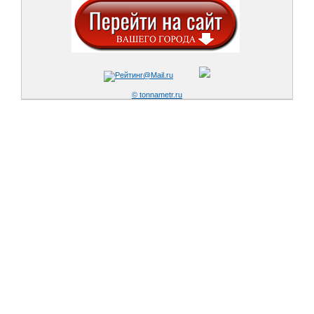
© tonnametr.ru