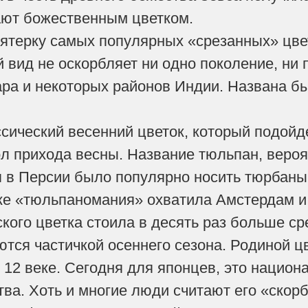
ают божественным цветком.
пятерку самых популярных «срезанных» цве
й вид не оскорбляет ни одно поколение, ни
ра и некоторых районов Индии. Названа бы
ссический весенний цветок, который подойде
ол прихода весны. Название тюльпан, вероя
я в Персии было популярно носить тюрбаны
ке «тюльпаномания» охватила Амстердам и
ского цветка стоила в десять раз больше с
тся частичкой осеннего сезона. Родиной цв
 12 веке. Сегодня для японцев, это национ
тва. Хоть и многие люди считают его «скор