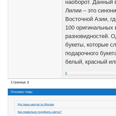
наоборот. Данный 
Лилии – это синон
Восточной Азии, г
100 оригинальных 
разновидностей. О
букеты, которые с
подарочного букет
белый, красный ил
0
Страница:
1
Похожие темы
Доставка цветов по Москве
Как правильно подобрать цветы?