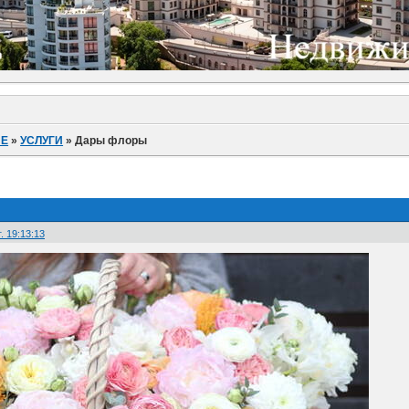
ИЕ
»
УСЛУГИ
»
Дары флоры
. 19:13:13