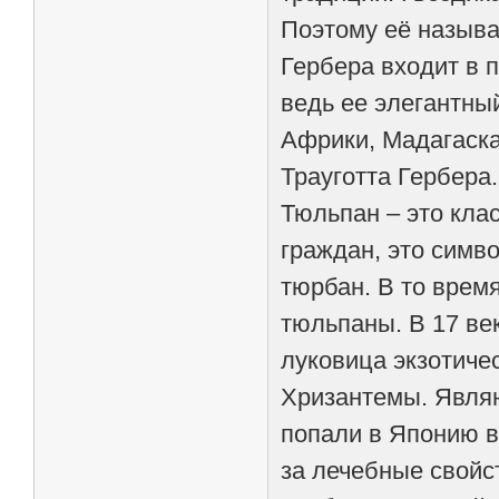
Поэтому её назыв
Гербера входит в 
ведь ее элегантны
Африки, Мадагаска
Трауготта Гербера.
Тюльпан – это кла
граждан, это симв
тюрбан. В то врем
тюльпаны. В 17 ве
луковица экзотиче
Хризантемы. Являю
попали в Японию в
за лечебные свойс