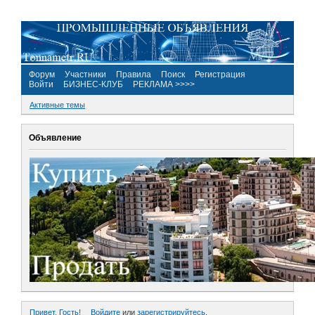
Форум
Участники
Правила
Поиск
Регистрация
Войти
БИЗНЕС-КЛУБ
РЕКЛАМА >>>>
Активные темы
Объявление
Привет, Гость!
Войдите
или
зарегистрируйтесь
.