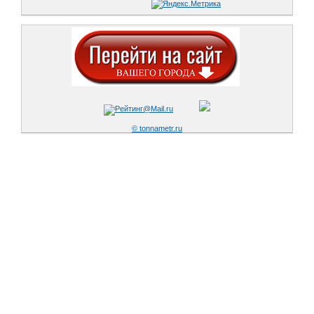
© tonnametr.ru