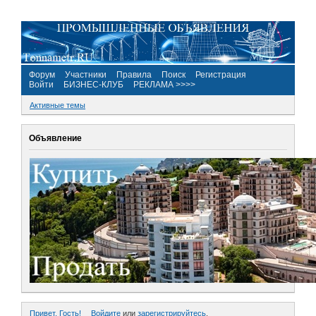
Форум
Участники
Правила
Поиск
Регистрация
Войти
БИЗНЕС-КЛУБ
РЕКЛАМА >>>>
Активные темы
Объявление
Привет, Гость!
Войдите
или
зарегистрируйтесь
.