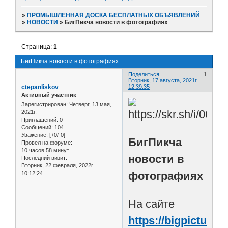
»
ПРОМЫШЛЕННАЯ ДОСКА БЕСПЛАТНЫХ ОБЪЯВЛЕНИЙ
»
НОВОСТИ
»
БигПикча новости в фотографиях
Страница:
1
БигПикча новости в фотографиях
Поделиться
1
Вторник, 17 августа, 2021г.
ctepanliskov
12:39:35
Активный участник
Зарегистрирован
: Четверг, 13 мая,
2021г.
Приглашений:
0
Сообщений:
104
Уважение:
[+0/-0]
БигПикча
Провел на форуме:
10 часов 58 минут
новости в
Последний визит:
Вторник, 22 февраля, 2022г.
фотографиях
10:12:24
На сайте
https://bigpicture.r