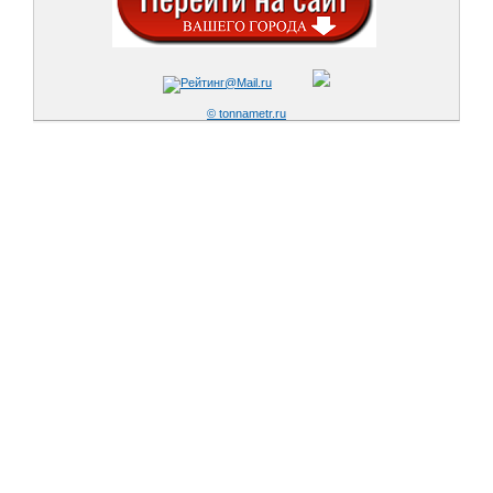
© tonnametr.ru