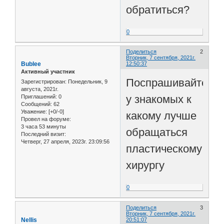
обратиться?
0
Поделиться
2
Вторник, 7 сентября, 2021г.
Bublee
12:50:37
Активный участник
Поспрашивайте
Зарегистрирован
: Понедельник, 9
августа, 2021г.
у знакомых к
Приглашений:
0
Сообщений:
62
Уважение:
[+0/-0]
какому лучше
Провел на форуме:
3 часа 53 минуты
обращаться
Последний визит:
Четверг, 27 апреля, 2023г. 23:09:56
пластическому
хирургу
0
Поделиться
3
Вторник, 7 сентября, 2021г.
Nellis
20:51:07