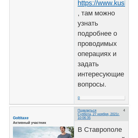
https://www.kushch
, там можно
узнать
подробнее о
проводимых
операциях и
задать
интересующие
вопросы.
0
Поделиться
4
Суббота, 27 ноября, 2021г.
Goltitaxe
10:06:35
Активный участник
В Ставрополе