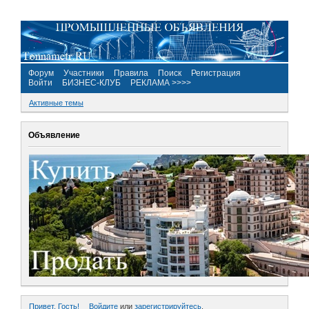
Форум
Участники
Правила
Поиск
Регистрация
Войти
БИЗНЕС-КЛУБ
РЕКЛАМА >>>>
Активные темы
Объявление
Привет, Гость!
Войдите
или
зарегистрируйтесь
.