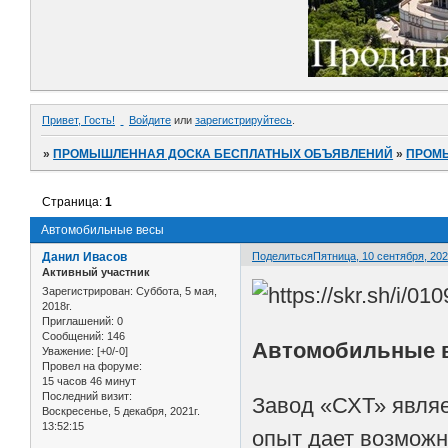
Привет, Гость!
Войдите
или
зарегистрируйтесь
.
»
ПРОМЫШЛЕННАЯ ДОСКА БЕСПЛАТНЫХ ОБЪЯВЛЕНИЙ
»
ПРОМ
Страница:
1
Автомобильные весы
Данил Ивасов
Поделиться
Пятница, 10 сентября, 2021
Активный участник
Зарегистрирован
: Суббота, 5 мая,
2018г.
Приглашений:
0
Сообщений:
146
Автомобильные 
Уважение:
[+0/-0]
Провел на форуме:
15 часов 46 минут
Последний визит:
Завод «СХТ» являе
Воскресенье, 5 декабря, 2021г.
13:52:15
опыт дает возможн