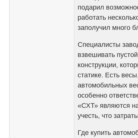
подарил возможнос
работать несколько
заполучил много б
Специалисты завод
взвешивать пустой
конструкции, кото
статике. Есть вес
автомобильных вес
особенно ответств
«СХТ» являются на
учесть, что затра
Где купить автомоб