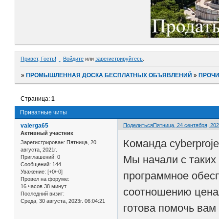
Привет, Гость!
Войдите
или
зарегистрируйтесь
.
»
ПРОМЫШЛЕННАЯ ДОСКА БЕСПЛАТНЫХ ОБЪЯВЛЕНИЙ
»
ПРОЧ
Страница:
1
Приватные читы
valerga65
Поделиться
Пятница, 24 сентября, 2021
Активный участник
Команда cyberproj
Зарегистрирован
: Пятница, 20
августа, 2021г.
Мы начали с таких
Приглашений:
0
Сообщений:
144
Уважение:
[+0/-0]
программное обесп
Провел на форуме:
16 часов 38 минут
соотношению цена/
Последний визит:
Среда, 30 августа, 2023г. 06:04:21
готова помочь вам