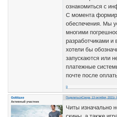
ознакомиться с ин
С момента формир
обеспечения. Мы у
многими погрешнос
разработчиками и 
хотели бы обозначи
запускаются или н
платежные системы
почте после оплат
0
Goltitaxe
Поделиться
Среда, 13 октября, 2021г. 
Активный участник
Читы изначально н
скины, а также игр