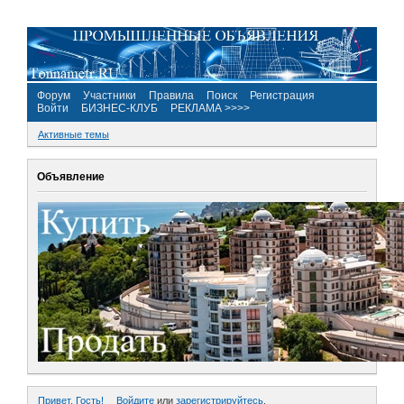
Форум
Участники
Правила
Поиск
Регистрация
Войти
БИЗНЕС-КЛУБ
РЕКЛАМА >>>>
Активные темы
Объявление
Привет, Гость!
Войдите
или
зарегистрируйтесь
.