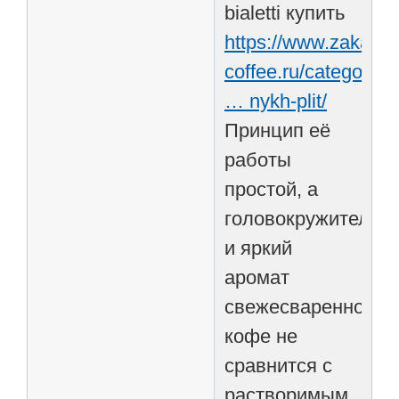
bialetti купить
https://www.zakaz-
coffee.ru/category/k
… nykh-plit/
Принцип её
работы
простой, а
головокружительн
и яркий
аромат
свежесваренного
кофе не
сравнится с
растворимым