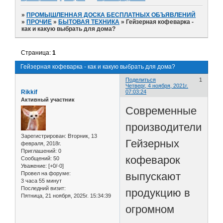
»
ПРОМЫШЛЕННАЯ ДОСКА БЕСПЛАТНЫХ ОБЪЯВЛЕНИЙ
»
ПРОЧИЕ
»
БЫТОВАЯ ТЕХНИКА
»
Гейзерная кофеварка -
как и какую выбрать для дома?
Страница:
1
Гейзерная кофеварка - как и какую выбрать для дома?
Поделиться
1
Четверг, 4 ноября, 2021г.
Rikkif
07:03:24
Активный участник
Современные
производители
Зарегистрирован
: Вторник, 13
Гейзерных
февраля, 2018г.
Приглашений:
0
кофеварок
Сообщений:
50
Уважение:
[+0/-0]
выпускают
Провел на форуме:
3 часа 55 минут
Последний визит:
продукцию в
Пятница, 21 ноября, 2025г. 15:34:39
огромном