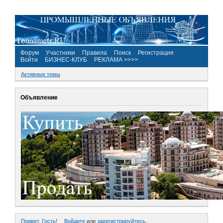
Форум
Участники
Правила
Поиск
Регистрация
Войти
БИЗНЕС-КЛУБ
РЕКЛАМА >>>>
Активные темы
Объявление
Привет, Гость!
Войдите
или
зарегистрируйтесь
.