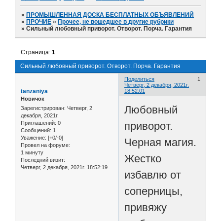
»
ПРОМЫШЛЕННАЯ ДОСКА БЕСПЛАТНЫХ ОБЪЯВЛЕНИЙ
»
ПРОЧИЕ
»
Прочее, не вошедшее в другие рубрики
»
Сильный любовный приворот. Отворот. Порча. Гарантия
Страница:
1
Сильный любовный приворот. Отворот. Порча. Гарантия
Поделиться
1
Четверг, 2 декабря, 2021г.
tanzaniya
18:52:01
Новичок
Любовный
Зарегистрирован
: Четверг, 2
декабря, 2021г.
приворот.
Приглашений:
0
Сообщений:
1
Уважение:
[+0/-0]
Черная магия.
Провел на форуме:
1 минуту
Жестко
Последний визит:
Четверг, 2 декабря, 2021г. 18:52:19
избавлю от
соперницы,
привяжу