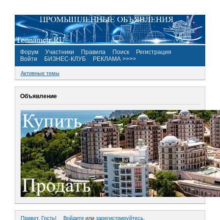
Форум
Участники
Правила
Поиск
Регистрация
Войти
БИЗНЕС-КЛУБ
РЕКЛАМА >>>>
Активные темы
Объявление
Привет, Гость!
Войдите
или
зарегистрируйтесь
.