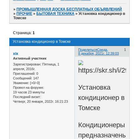
»
ПРОМЫШЛЕННАЯ ДОСКА БЕСПЛАТНЫХ ОБЪЯВЛЕНИЙ
»
ПРОЧИЕ
»
БЫТОВАЯ ТЕХНИКА
»
Установка кондиционер в
Томске
Страница:
1
Установка кондиционер в Томске
Поделиться
Среда,
1
xix
8 декабря, 2021г. 12:39:03
Активный участник
Зарегистрирован
: Пятница, 1
апреля, 2016г.
Приглашений:
0
Сообщений:
147
Уважение:
[+0/-0]
Установка
Провел на форуме:
19 часов 23 минуты
кондиционер в
Последний визит:
Четверг, 20 января, 2022г. 16:21:23
Томске
Кондиционеры
предназначены