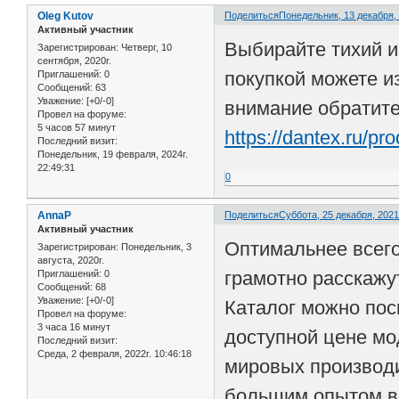
Oleg Kutov
Поделиться
Понедельник, 13 декабря, 
Активный участник
Выбирайте тихий и
Зарегистрирован
: Четверг, 10
сентября, 2020г.
покупкой можете и
Приглашений:
0
Сообщений:
63
Уважение:
[+0/-0]
внимание обратите
Провел на форуме:
5 часов 57 минут
https://dantex.ru/p
Последний визит:
Понедельник, 19 февраля, 2024г.
22:49:31
0
AnnaP
Поделиться
Суббота, 25 декабря, 2021г
Активный участник
Оптимальнее всего
Зарегистрирован
: Понедельник, 3
августа, 2020г.
грамотно расскажу
Приглашений:
0
Сообщений:
68
Уважение:
[+0/-0]
Каталог можно пос
Провел на форуме:
3 часа 16 минут
доступной цене мо
Последний визит:
Среда, 2 февраля, 2022г. 10:46:18
мировых производи
большим опытом вс