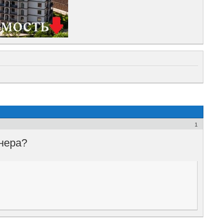
1
нера?