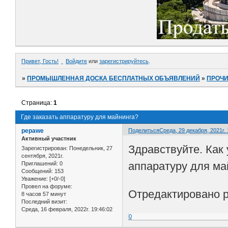
Привет, Гость!
Войдите
или
зарегистрируйтесь
.
»
ПРОМЫШЛЕННАЯ ДОСКА БЕСПЛАТНЫХ ОБЪЯВЛЕНИЙ
»
ПРОЧ
Страница:
1
Где заказать аппаратуру для майнинга?
pepawe
Поделиться
Среда, 29 декабря, 2021г. 
Активный участник
Здравствуйте. Как
Зарегистрирован
: Понедельник, 27
сентября, 2021г.
аппаратуру для ма
Приглашений:
0
Сообщений:
153
Уважение:
[+0/-0]
Провел на форуме:
Отредактировано pe
8 часов 57 минут
Последний визит:
Среда, 16 февраля, 2022г. 19:46:02
0