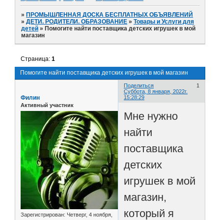
»
ПРОМЫШЛЕННАЯ ДОСКА БЕСПЛАТНЫХ ОБЪЯВЛЕНИЙ
»
ДЕТИ. РОДИТЕЛИ. ОБРАЗОВАНИЕ
»
Товары и Услуги для
детей
»
Помогите найти поставщика детских игрушек в мой
магазин
Страница:
1
Помогите найти поставщика детских игрушек в мой магазин
Поделиться
1
Суббота, 8 января, 2022г.
Филин
15:28:29
Активный участник
Мне нужно
найти
поставщика
детских
игрушек в мой
магазин,
который я
Зарегистрирован
: Четверг, 4 ноября,