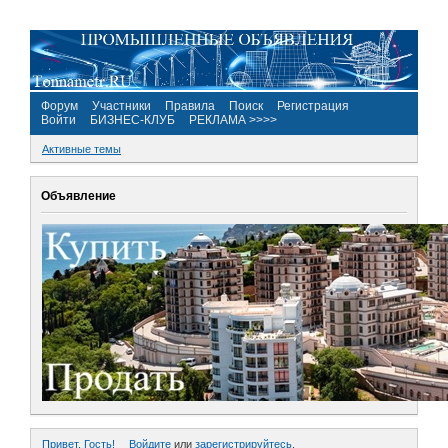
Форум
Участники
Правила
Поиск
Регистрация
Войти
БИЗНЕС-КЛУБ
РЕКЛАМА >>>>
Активные темы
Объявление
Привет, Гость!
Войдите
или
зарегистрируйтесь
.