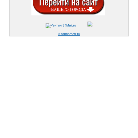
© tonnametr.ru