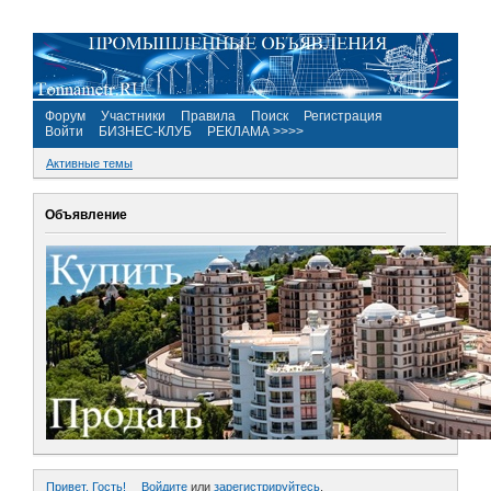
Форум
Участники
Правила
Поиск
Регистрация
Войти
БИЗНЕС-КЛУБ
РЕКЛАМА >>>>
Активные темы
Объявление
Привет, Гость!
Войдите
или
зарегистрируйтесь
.