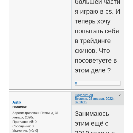
большей части
я играю в cs. И
теперь хочу
попытать себя
в трейдинге
скинов. Что
посоветуете в
этом деле ?
0
Поделиться
2
Вторник, 25 января, 2022г.
Astik
07:16:19
Новичок
Занимаюсь
Зарегистрирован
: Пятница, 31
января, 2020г.
этим ещё с
Приглашений:
0
Сообщений:
8
Уважение:
[+0/-0]