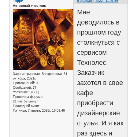
Торри
9 февраля, 2022г. 11:01:56
Активный участник
Мне
доводилось в
прошлом году
столкнуться с
сервисом
Технолес.
Заказчик
Зарегистрирован
: Воскресенье, 31
октября, 2021г.
захотел в свое
Приглашений:
0
Сообщений:
77
кафе
Уважение:
[+0/-0]
Провел на форуме:
приобрести
21 час 57 минут
Последний визит:
Пятница, 7 марта, 2025г. 16:09:46
дизайнерские
стулья. И я как
раз здесь и