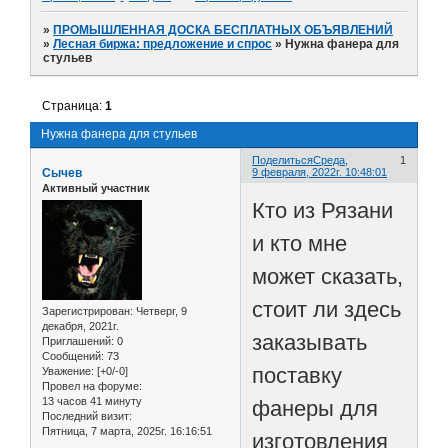
»
ПРОМЫШЛЕННАЯ ДОСКА БЕСПЛАТНЫХ ОБЪЯВЛЕНИЙ
»
Лесная биржа: предложение и спрос
»
Нужна фанера для
стульев
Страница:
1
Нужна фанера для стульев
Поделиться
Среда,
1
Сычев
9 февраля, 2022г. 10:48:01
Активный участник
Кто из Рязани
и кто мне
может сказать,
стоит ли здесь
Зарегистрирован
: Четверг, 9
декабря, 2021г.
заказывать
Приглашений:
0
Сообщений:
73
поставку
Уважение:
[+0/-0]
Провел на форуме:
13 часов 41 минуту
фанеры для
Последний визит:
Пятница, 7 марта, 2025г. 16:16:51
изготовления