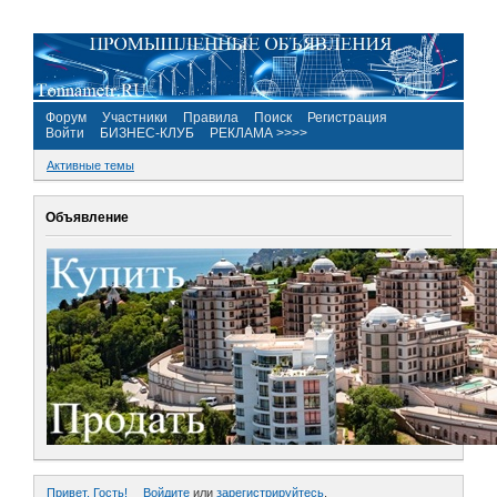
Форум
Участники
Правила
Поиск
Регистрация
Войти
БИЗНЕС-КЛУБ
РЕКЛАМА >>>>
Активные темы
Объявление
Привет, Гость!
Войдите
или
зарегистрируйтесь
.