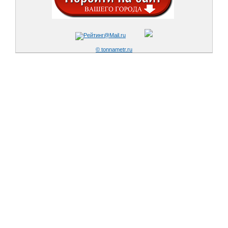
© tonnametr.ru