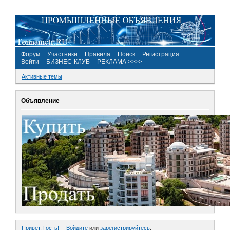
Форум
Участники
Правила
Поиск
Регистрация
Войти
БИЗНЕС-КЛУБ
РЕКЛАМА >>>>
Активные темы
Объявление
Привет, Гость!
Войдите
или
зарегистрируйтесь
.