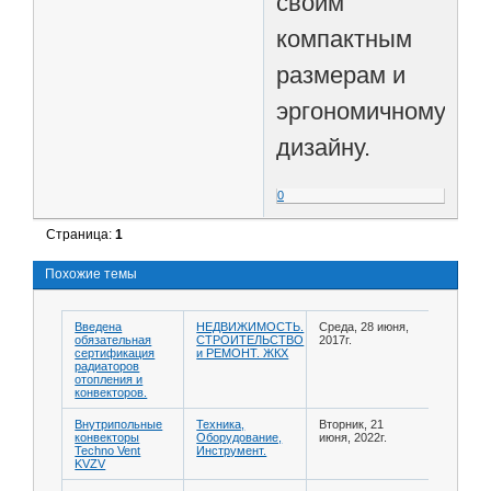
своим
компактным
размерам и
эргономичному
дизайну.
0
Страница:
1
Похожие темы
Введена
НЕДВИЖИМОСТЬ.
Среда, 28 июня,
обязательная
СТРОИТЕЛЬСТВО
2017г.
сертификация
и РЕМОНТ. ЖКХ
радиаторов
отопления и
конвекторов.
Внутрипольные
Техника,
Вторник, 21
конвекторы
Оборудование,
июня, 2022г.
Techno Vent
Инструмент.
KVZV