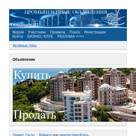
Форум
Участники
Правила
Поиск
Регистрация
Войти
БИЗНЕС-КЛУБ
РЕКЛАМА >>>>
Активные темы
Объявление
Привет, Гость!
Войдите
или
зарегистрируйтесь
.