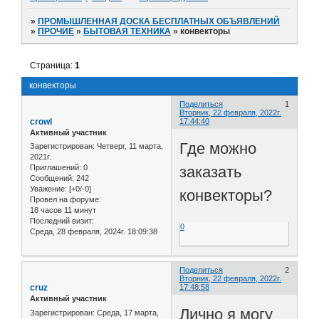
»
ПРОМЫШЛЕННАЯ ДОСКА БЕСПЛАТНЫХ ОБЪЯВЛЕНИЙ
»
ПРОЧИЕ
»
БЫТОВАЯ ТЕХНИКА
»
конвекторы
Страница:
1
конвекторы
Поделиться
1
Вторник, 22 февраля, 2022г.
crowl
17:44:40
Активный участник
Где можно
Зарегистрирован
: Четверг, 11 марта,
2021г.
заказать
Приглашений:
0
Сообщений:
242
Уважение:
[+0/-0]
конвекторы?
Провел на форуме:
18 часов 11 минут
Последний визит:
0
Среда, 28 февраля, 2024г. 18:09:38
Поделиться
2
Вторник, 22 февраля, 2022г.
cruz
17:48:58
Активный участник
Лично я могу
Зарегистрирован
: Среда, 17 марта,