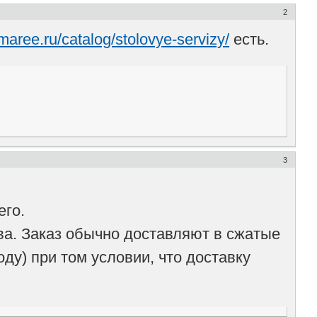
2
amaree.ru/catalog/stolovye-servizy/
есть.
3
его.
тва. Заказ обычно доставляют в сжатые
оду) при том условии, что доставку