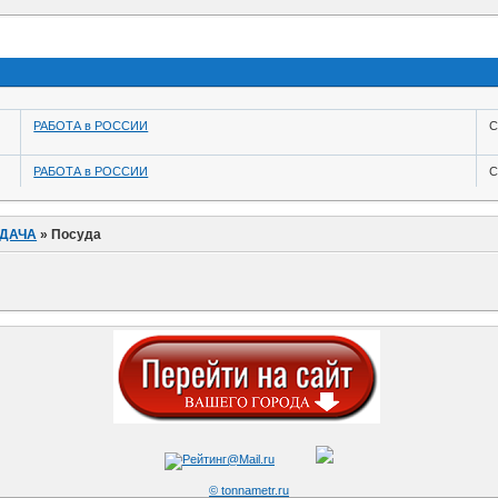
РАБОТА в РОССИИ
С
РАБОТА в РОССИИ
С
 ДАЧА
»
Посуда
© tonnametr.ru