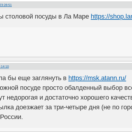
23:28:51
ы столовой посуды в Ла Маре
https://shop.l
:14:10
ла бы еще заглянуть в
https://msk.atann.ru/
можной посуде просто обалденный выбор вс
тут недорогая и достаточно хорошего качес
ылка доезжает за три-четыре дня (не по гор
России.