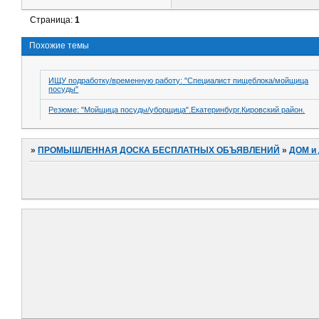
Страница:
1
Похожие темы
ИЩУ подработку/временную работу: "Специалист пищеблока/мойщица
посуды"
Резюме: "Мойщица посуды/уборщица".Екатеринбург.Кировский район.
»
ПРОМЫШЛЕННАЯ ДОСКА БЕСПЛАТНЫХ ОБЪЯВЛЕНИЙ
»
ДОМ и